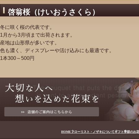
啓翁桜（けいおうさくら）
冬に咲く桜の代表です。
1月から3月頃まで出荷されます。
産地は山形県が多いです。
色も濃く、ディスプレーや活け込みにも最適です。
1本300～500円
HOME
フローリスト・ノザキについて
ギフト
季節のお